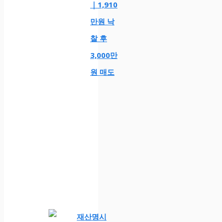
｜1,910
만원 낙
찰 후
3,000만
원 매도
재산명시