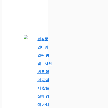
판결문
인터넷
열람 방
법｜사건
번호 없
이 판결
서 찾는
실제 검
색 사례