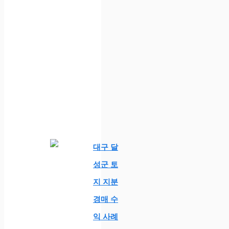
대구 달
성군 토
지 지분
경매 수
익 사례