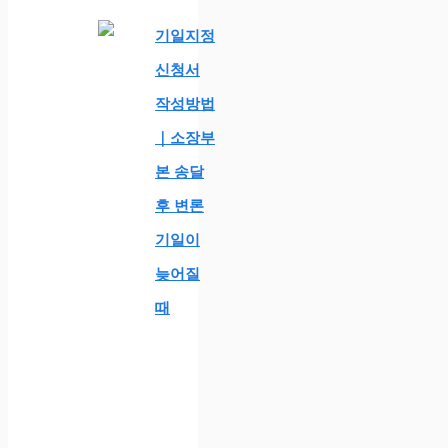
기일지정
신청서
작성방법
｜소장부
본 송달
후 변론
기일이
늦어질
때