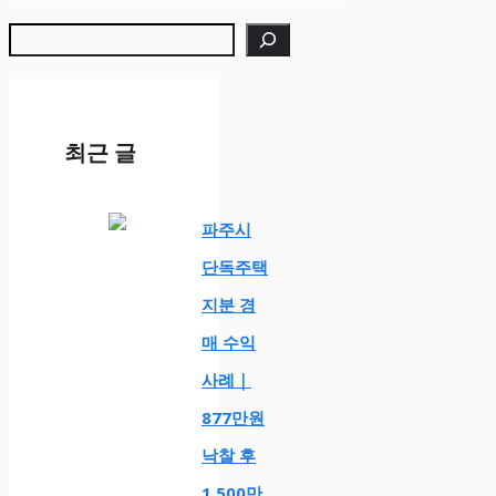
검색
최근 글
파주시
단독주택
지분 경
매 수익
사례｜
877만원
낙찰 후
1,500만