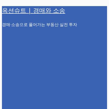
옥션슈트 | 경매와 소송
컨
텐
경매·소송으로 풀어가는 부동산 실전 투자
츠
로
건
너
뛰
기