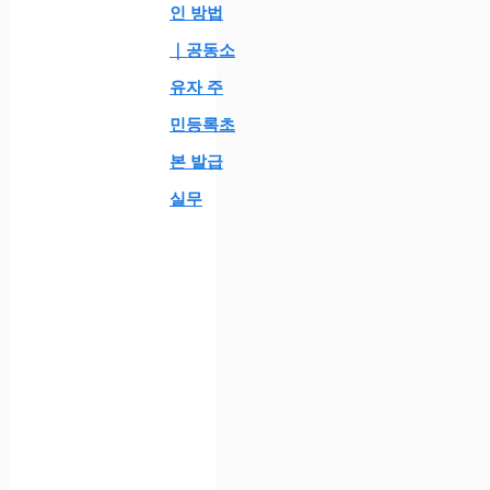
인 방법
｜공동소
유자 주
민등록초
본 발급
실무