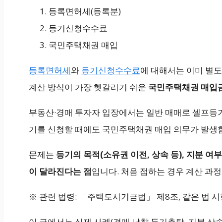
등록면허세(등록분)
등기신청수수료
국민주택채권 매입
등록면허세
와
등기신청수수료
에 대해서는 이미 별
계산 방식이 가장 헷갈리기 쉬운
국민주택채권 매입금
부동산·경매 투자자 입장에서는 일반 매매로 셀프등기
기를 신청할 때에도 국민주택채권 매입 의무가 발생
문제는
등기의 목적(소유권 이전, 상속 등), 지분 
이 달라진다는 점
입니다. 처음 접하는 경우 계산 과
※ 관련 법령: 「주택도시기금법」 제8조, 같은 법 시행
이 글에서는 실제 사례(경매 낙찰 등기촉탁, 지분 