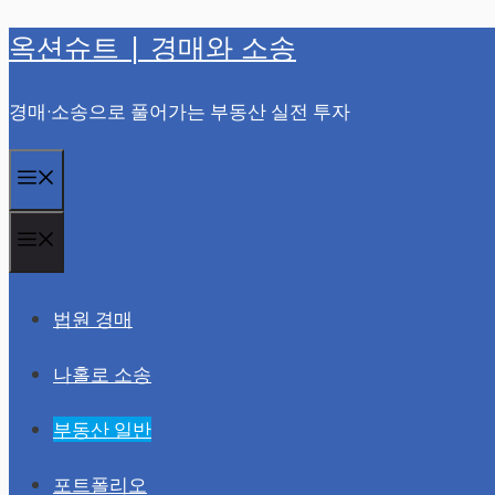
옥션슈트 | 경매와 소송
컨
텐
경매·소송으로 풀어가는 부동산 실전 투자
츠
로
메
건
너
뉴
메
뛰
뉴
기
법원 경매
나홀로 소송
부동산 일반
포트폴리오