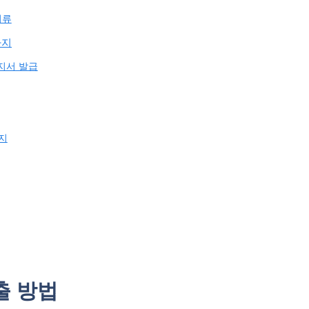
서류
까지
지서 발급
지
출 방법