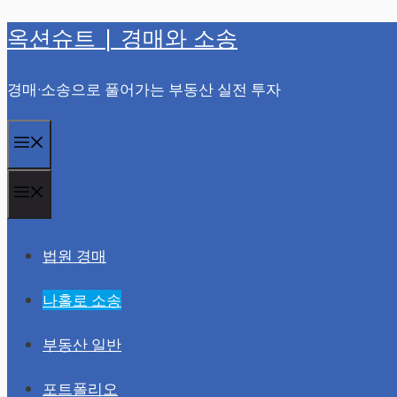
옥션슈트 | 경매와 소송
컨
텐
경매·소송으로 풀어가는 부동산 실전 투자
츠
로
메
건
너
뉴
메
뛰
뉴
기
법원 경매
나홀로 소송
부동산 일반
포트폴리오