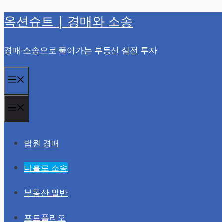
옥션슈트 | 경매와 소송
컨
텐
경매·소송으로 풀어가는 부동산 실전 투자
츠
로
메
건
너
뉴
메
뛰
뉴
기
법원 경매
나홀로 소송
부동산 일반
포트폴리오