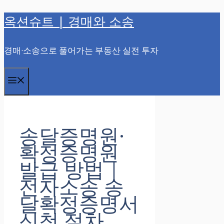
옥션슈트 | 경매와 소송
컨
텐
경매·소송으로 풀어가는 부동산 실전 투자
츠
로
메
건
너
뉴
뛰
송달증명원·
기
확정증명원
발급 방법｜
전자소송 송
달확정증명서
신청 절차